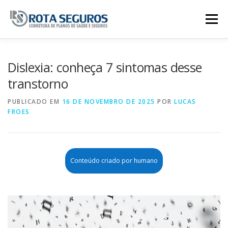
Pular para o conteúdo
Menu
Página Principal
Planos
Dislexia: conheça 7 sintomas desse
transtorno
Tabela De Preços
Contato
PUBLICADO EM
16 DE NOVEMBRO DE 2025
POR
LUCAS
FROES
Conteúdo criado por humano