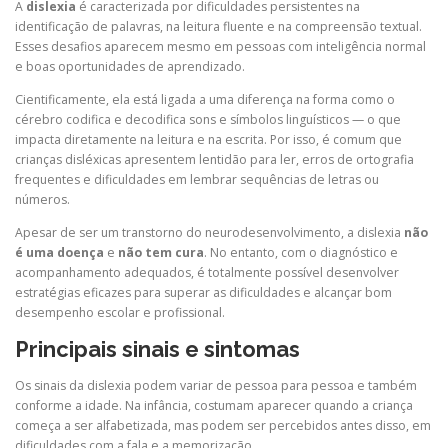
A
dislexia
é caracterizada por dificuldades persistentes na
identificação de palavras, na leitura fluente e na compreensão textual.
Esses desafios aparecem mesmo em pessoas com inteligência normal
e boas oportunidades de aprendizado.
Cientificamente, ela está ligada a uma diferença na forma como o
cérebro codifica e decodifica sons e símbolos linguísticos — o que
impacta diretamente na leitura e na escrita. Por isso, é comum que
crianças disléxicas apresentem lentidão para ler, erros de ortografia
frequentes e dificuldades em lembrar sequências de letras ou
números.
Apesar de ser um transtorno do neurodesenvolvimento, a dislexia
não
é uma doença
e
não tem cura
. No entanto, com o diagnóstico e
acompanhamento adequados, é totalmente possível desenvolver
estratégias eficazes para superar as dificuldades e alcançar bom
desempenho escolar e profissional.
Principais sinais e sintomas
Os sinais da dislexia podem variar de pessoa para pessoa e também
conforme a idade. Na infância, costumam aparecer quando a criança
começa a ser alfabetizada, mas podem ser percebidos antes disso, em
dificuldades com a fala e a memorização.